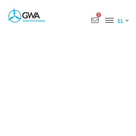
0
EL
EN